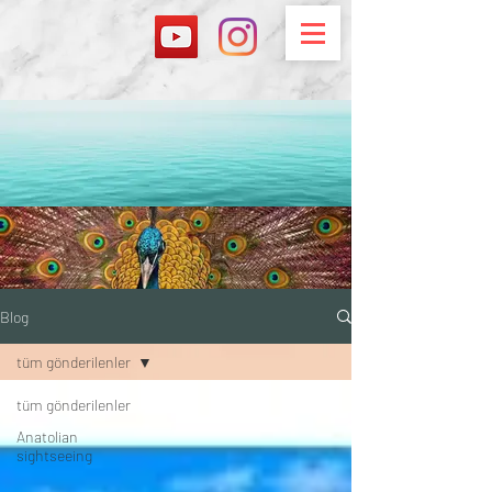
Blog
tüm gönderilenler
tüm gönderilenler
Anatolian
sightseeing