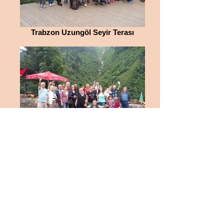
Trabzon Uzungöl Seyir Terası
Rize Ayder Gelintülü Şelalesi