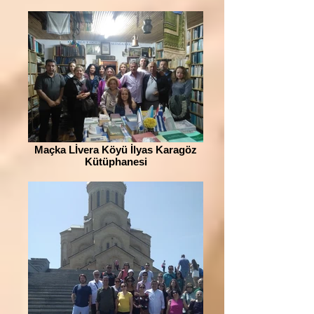
Maçka Lİvera Köyü İlyas Karagöz
Kütüphanesi