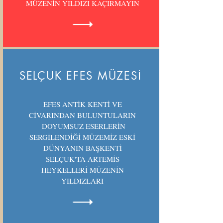
MÜZENİN YILDIZI KAÇIRMAYIN
SELÇUK EFES MÜZESİ
EFES ANTİK KENTİ VE
CİVARINDAN BULUNTULARIN
DOYUMSUZ ESERLERİN
SERGİLENDİĞİ MÜZEMİZ ESKİ
DÜNYANIN BAŞKENTİ
SELÇUK'TA ARTEMİS
HEYKELLERİ MÜZENİN
YILDIZLARI