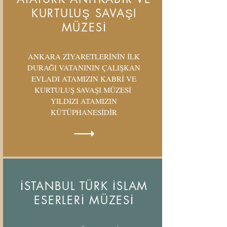
KURTULUŞ SAVAŞI
MÜZESİ
ANKARA ZİYARETLERİNİN İLK
DURAĞI VATANININ ÇALIŞKAN
EVLADI ATAMIZIN KABRİ VE
KURTULUŞ SAVAŞI MÜZESİ
YILDIZI ATAMIZIN
KÜTÜPHANESİDİR
İSTANBUL TÜRK İSLAM
ESERLERİ MÜZESİ