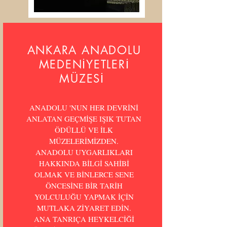
ANKARA ANADOLU
MEDENİYETLERİ
MÜZESİ
ANADOLU 'NUN HER DEVRİNİ
ANLATAN GEÇMİŞE IŞIK TUTAN
ÖDÜLLÜ VE İLK
MÜZELERİMİZDEN.
ANADOLU UYGARLIKLARI
HAKKINDA BİLGİ SAHİBİ
OLMAK VE BİNLERCE SENE
ÖNCESİNE BİR TARİH
YOLCULUĞU YAPMAK İÇİN
MUTLAKA ZİYARET EDİN.
ANA TANRIÇA HEYKELCİĞİ