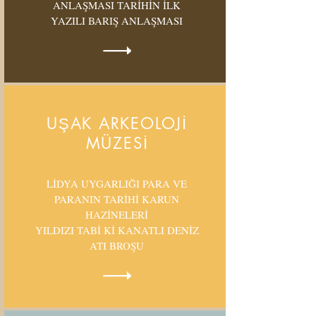
ANLAŞMASI TARİHİN İLK
YAZILI BARIŞ ANLAŞMASI
UŞAK ARKEOLOJİ
MÜZESİ
LİDYA UYGARLIĞI PARA VE
PARANIN TARİHİ KARUN
HAZİNELERİ
YILDIZI TABİ Kİ KANATLI DENİZ
ATI BROŞU