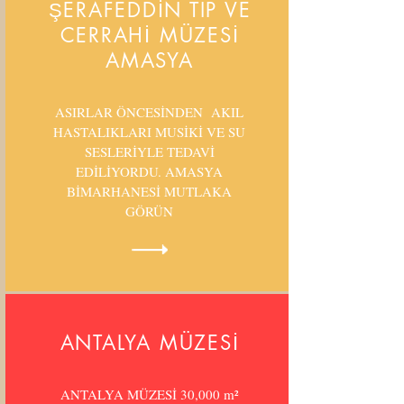
ŞERAFEDDİN TIP VE
CERRAHİ MÜZESİ
AMASYA
ASIRLAR ÖNCESİNDEN AKIL
HASTALIKLARI MUSİKİ VE SU
SESLERİYLE TEDAVİ
EDİLİYORDU. AMASYA
BİMARHANESİ MUTLAKA
GÖRÜN
ANTALYA MÜZESİ
ANTALYA MÜZESİ 30,000 m²