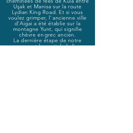
cheminées de fées de Kula entre
Uşak et Manisa sur la route
Lydian King Road. Et si vous
voulez grimper, l'
ancienne ville
d'Aigai a été établie sur la
montagne Yunt, qui signifie
chèvre en
grec ancien.
La dernière étape de notre
parcours est la capitale lydienne,
l'ancienne cité de Sardes.
La synagogue, qui est la
structure du 3ème siècle après
JC, qui est encore intacte, nous
emmène au témoin de l'histoire.
Chers amis,
Puisque notre but ici n'est pas
d'écrire un long article de
voyage, nous avons écrit des
points de visite très spécifiques
pour expliquer l'importance de
l'itinéraire. Cependant, la
géographie est très riche en
termes de tourisme et chaque
ville regorge d'atouts culturels