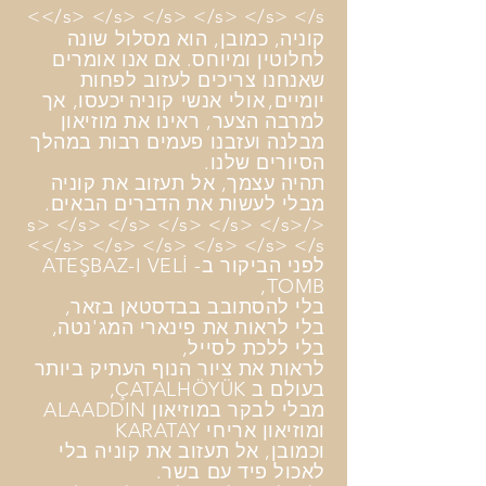
</s> </s> </s> </s> </s> </s>
קוניה, כמובן, הוא מסלול שונה
לחלוטין ומיוחס. אם אנו אומרים
שאנחנו צריכים לעזוב לפחות
יומיים,
אולי אנשי קוניה
יכעסו, אך
למרבה הצער, ראינו את מוזיאון
מבלנה ועזבנו פעמים רבות במהלך
הסיורים שלנו.
תהיה עצמך, אל תעזוב את קוניה
מבלי לעשות את הדברים הבאים.
</s> </s> </s> </s> </s> </s>
</s> </s> </s> </s> </s> </s>
לפני הביקור ב- ATEŞBAZ-I VELİ
TOMB,
בלי להסתובב בבדסטאן בזאר,
בלי לראות את פינארי המג'נטה,
בלי ללכת לסייל,
לראות את ציור הנוף העתיק ביותר
בעולם ב ÇATALHÖYÜK,
מבלי לבקר במוזיאון ALAADDIN
ומוזיאון אריחי KARATAY
וכמובן, אל תעזוב את קוניה בלי
לאכול פיד עם בשר.