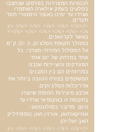
הכנסיות המצוירות בפרסקו שנחצבו
בסלעים בעמק אילארה השתמרו
ושרדו עד ימינו כאוצר היסטורי חסר
תקדים.
</s> </s> </s> </s> </s> </s>
</s> </s> </s> </s> </s> </s>
באשר לקרוואנים,
במהלך תקופת הסלג'וק, כ -20 ק"מ
על המסלול המזרחי-מערבי, כל
אחד במרחק של יום אחד.
הפונדקים והשיירות שנבנו
במרווחים הם בין המבנים
המשקפים בצורה הטובה ביותר את
אדריכלות הסלג'וקים.
ארבע מיצירות המופת שיוצרו
בתקופה זו באקסראי שרדו עד
היום. מדובר בסולטנהאני,
אגזיקארהאן, אורזין האן (טפסידליק
האן) ועלייהן.
</s> </s> </s> </s> </s> </s>