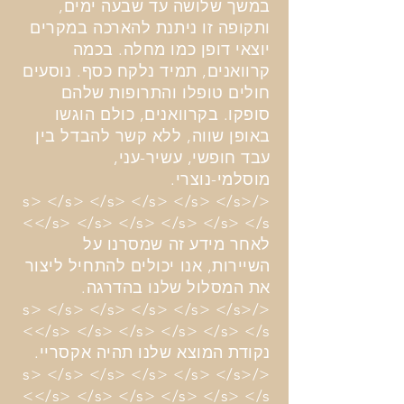
במשך שלושה עד שבעה ימים,
ותקופה זו ניתנת להארכה במקרים
יוצאי דופן כמו מחלה. בכמה
קרוואנים, תמיד נלקח כסף. נוסעים
חולים טופלו והתרופות שלהם
סופקו. בקרוואנים, כולם הוגשו
באופן שווה, ללא קשר להבדל בין
עבד חופשי, עשיר-עני,
מוסלמי-נוצרי.
</s> </s> </s> </s> </s> </s>
</s> </s> </s> </s> </s> </s>
לאחר מידע זה שמסרנו על
השיירות, אנו יכולים להתחיל ליצור
את המסלול שלנו בהדרגה.
</s> </s> </s> </s> </s> </s>
</s> </s> </s> </s> </s> </s>
נקודת המוצא שלנו תהיה אקסריי.
</s> </s> </s> </s> </s> </s>
</s> </s> </s> </s> </s> </s>