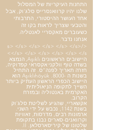
התחנות העיקריות של המסלול
שלנו יהיו קרוואנסרייס סלג'וק, אבל
אחד העושר ההיסטורי, התרבותי
והטבעי שצריך לראות בקו זה
כשעוברים מאקסריי לאנטליה.
אנחנו נדבר.
</s> </s> </s> </s> </s> </s>
</s> </s> </s> </s> </s> </s>
היישובים
הראשונים
Aşıklı,
הנמצא
בשדה טוף וולקני
אקסראי קפדוקיה,
חזרה תאריך לפנה"ס. זה התחיל
בשנות ה -8000. Aşıklıhöyük הוא
היישוב הכפרי הראשון העתיק ביותר
השייך לתקופה הניאוליתית
האקרמית באנטוליה ובמזרח
הקרוב.
אקשאריי, שהגיע לשליטת סלג'וק
בשנת 1142, נכבש על ידי השני.
ארמונות רבים, מדרסות, זאוויות
וקרוואנים-סארים נבנו בתקופת
שלטונו של קיריסארסלאן. II.