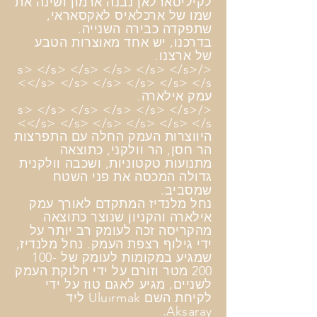
לקיליסארלאן נבנה ארמון ושינה את
שמו של ארכלאיס לאקסאראי,
שתפקדה כבירה השנייה.
בדרכנו, יש אחד מאוצרות הטבע
של ארצנו.
</s> </s> </s> </s> </s> </s>
</s> </s> </s> </s> </s> </s>
עמק אילארה.
</s> </s> </s> </s> </s> </s>
</s> </s> </s> </s> </s> </s>
היווצרות העמק החלה עם התפרצות
הר חסן, הר וולקני, כתוצאה
מתנועות טקטוניות, ושכבה וולקנית
גדולה המכסה את פני השטח
שמסביב.
נחל מלנדיז המתקדם לאורך עמק
אילארה והקניון שנוצר כתוצאה
מהקריסה זכה לעומק רב יותר על
ידי גילוף רצפת העמק. נחל מלנדיז,
שמגיע במקומות לעומק של 100-
200 מטר וזורם על ידי חלוקת העמק
לשניים, מגיע לאגם טוז על ידי
לקיחת השם Uluırmak ליד
Aksaray.