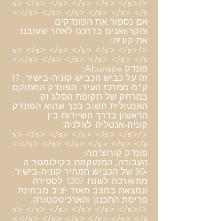
</s> </s> </s> </s> </s> </s>
</s> </s> </s> </s> </s> </s>
אם נספור את הפונדקים
והקרוואנים בדרכנו לאחר שעזבנו
את קוניה:
</s> </s> </s> </s> </s> </s>
</s> </s> </s> </s> </s> </s>
פונדק Altunapa:
זה על כביש הכביש קוניה-בישיר, 17
ק"מ ממרכז העיר. הפונדק הממוקם
במרחק של תקופת הסלג'וק
האנטולית חשוב בכך שהוא הפונדק
הראשון בדרך השיירות בין
קוניה-אנטליה לאלניה.
</s> </s> </s> </s> </s> </s>
</s> </s> </s> </s> </s> </s>
פונדק קורוצ'מה:
העבודה, הממוקמת בקילומטר ה
-30 של הכביש המהיר קוניה-בישיר,
מתוארכת לשנת 1207 לספירה
ונמצאת במצב מאוד יציב מבחינת
פריסת התכנון והארכיטקטורה.
</s> </s> </s> </s> </s> </s>
</s> </s> </s> </s> </s> </s>