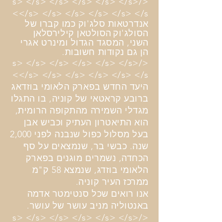
</s> </s> </s> </s> </s> </s>
</s> </s> </s> </s> </s> </s>
אנדרטאות סלג'וק כמו קברו של
הסולג'וק
הסולטאן קילירסלאן
השני, המסגד הגדול ומינרט אגרי
הן גם נקודות חשובות.
</s> </s> </s> </s> </s> </s>
</s> </s> </s> </s> </s> </s>
היעד החדש בפארק הלאומי בוזדאג
ברובע קראטאי של קוניה, בו התגלו
מגדלי השמירה מהתקופה הרומית,
הוא התיאטרון העתיק וכביש אבן
בעל מסלול כפול שנבנה לפני 2,000
שנה. כבשי בר, ​​שנמצאים על סף
הכחדה, נשמרים מוגנים בפארק
הלאומי בוזדג, שנמצא 58 ק"מ
ממרכז העיר קוניה.
אנו רואים שכל סנטימטר אדמה
באנטוליה מניב עושר של עושר.
</s> </s> </s> </s> </s> </s>