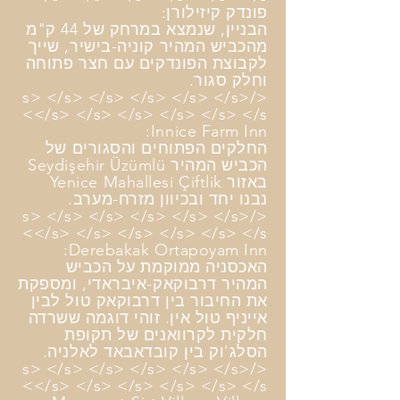
פונדק קיזילורן:
הבניין, שנמצא במרחק של 44 ק"מ
מהכביש המהיר קוניה-בישיר, שייך
לקבוצת הפונדקים עם חצר פתוחה
וחלק סגור.
</s> </s> </s> </s> </s> </s>
</s> </s> </s> </s> </s> </s>
Innice Farm Inn:
החלקים הפתוחים והסגורים של
הכביש המהיר Seydişehir Üzümlü
באזור Yenice Mahallesi Çiftlik
נבנו יחד ובכיוון מזרח-מערב.
</s> </s> </s> </s> </s> </s>
</s> </s> </s> </s> </s> </s>
Derebakak Ortapoyam Inn:
האכסניה ממוקמת על הכביש
המהיר דרבוקאק-איבראדי, ומספקת
את החיבור בין דרבוקאק טול לבין
אייניף טול אין. זוהי דוגמה ששרדה
חלקית לקרוואנים של תקופת
הסלג'וק בין קובדאבאד לאלניה.
</s> </s> </s> </s> </s> </s>
</s> </s> </s> </s> </s> </s>