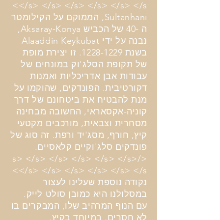
</s> </s> </s> </s> </s> </s>
Sultanhanı, הממוקם על הקילומטר
ה -40 של הכביש Aksaray-Konya,
נבנה על ידי Alaaddin Keykubat
בשנת
1228-1229
. זו יצירת מופת
של תקופת הסלג'וק במונחים של
עבודות אבן אדריכליות ואמנות
דקורטיבית. הפונדקים, שהוקמו על
מנת להבטיח את ביטחונם של דרך
קוניה-אקסאראי, החשובה מבחינה
מסחרית וצבאית, מורכבים מקטעי
קיץ, חורף, מסג'יד ורפת. זה סוג של
פונדקים סלג'וקיים קלאסיים.
</s> </s> </s> </s> </s> </s>
</s> </s> </s> </s> </s> </s>
נקודה נוספת שעלינו לעצור
במסלולנו היא כמובן סולט לייק.
עם הנוף המרהיב שלו, המבקרים בו
לא חסרים, במיוחד בקיץ.