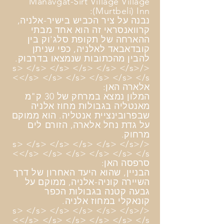
Manavgat-Sirt Village Village
(Murtbeli) Inn:
נבנה על ציר הכביש בישיר-אלניה,
קרוואנסראי זה הוא אחד מבתי
ההארחה של תקופת סלג'וק בין
קובדאבאד לאלניה, כפי שניתן
להבין מהכתובות שנמצאו בדרבוק.
</s> </s> </s> </s> </s> </s>
</s> </s> </s> </s> </s> </s>
אלארה האן:
המלון נמצא במרחק של 30 ק"מ
מאנטליה בגבולות מחוז אלניה
שבפרובינציית אנטליה. הוא ממוקם
על גדת נחל אלארה, הזורם לים
מרחוק.
</s> </s> </s> </s> </s> </s>
</s> </s> </s> </s> </s> </s>
סרפסה האן:
הבניין, שהוא היעד האחרון של דרך
השיירה קוניה-אלניה, ממוקם על
גבעה קטנה בגבולות הכפר
קונאקלי במחוז אלניה.
</s> </s> </s> </s> </s> </s>
</s> </s> </s> </s> </s> </s>