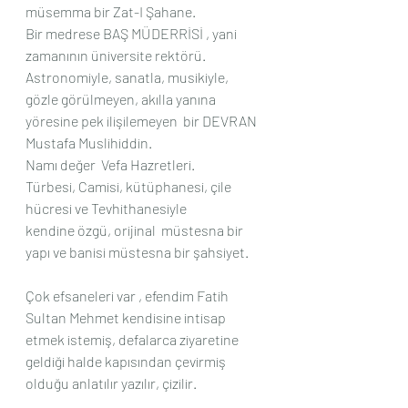
müsemma bir Zat-I Şahane.
Bir medrese BAŞ MÜDERRİSİ , yani 
zamanının üniversite rektörü.
Astronomiyle, sanatla, musikiyle, 
gözle görülmeyen, akılla yanına 
yöresine pek ilişilemeyen  bir DEVRAN 
Mustafa Muslihiddin. 
Namı değer  Vefa Hazretleri.
Türbesi, Camisi, kütüphanesi, çile 
hücresi ve Tevhithanesiyle 
kendine özgü, orijinal  müstesna bir 
yapı ve banisi müstesna bir şahsiyet.
Çok efsaneleri var , efendim Fatih 
Sultan Mehmet kendisine intisap 
etmek istemiş, defalarca ziyaretine 
geldiği halde kapısından çevirmiş 
olduğu anlatılır yazılır, çizilir.