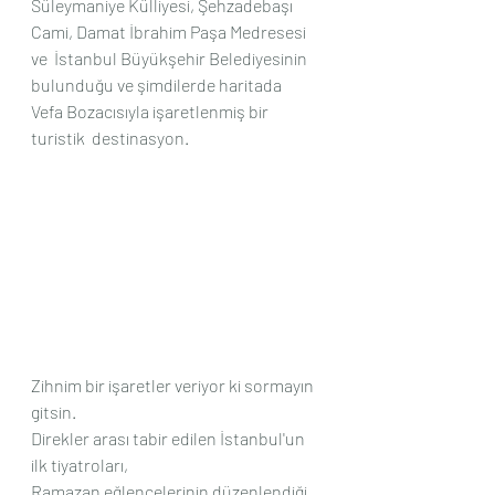
Süleymaniye Külliyesi, Şehzadebaşı 
Cami, Damat İbrahim Paşa Medresesi 
ve  İstanbul Büyükşehir Belediyesinin 
bulunduğu ve şimdilerde haritada  
Vefa Bozacısıyla işaretlenmiş bir 
turistik  destinasyon.
Zihnim bir işaretler veriyor ki sormayın 
gitsin.
Direkler arası tabir edilen İstanbul'un 
ilk tiyatroları, 
Ramazan eğlencelerinin düzenlendiği 