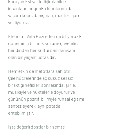
koruyan Evliya dediğimiz bilge 
insanların bugünkü klonlarına da 
yaşam koçu, danışman, master, guru 
vs diyoruz.
Efendim, Vefa Hazretleri de biliyoruz ki 
döneminin bilindik sözüne güvenilir, 
her dinden her kültürden danışanı 
olan bir yaşam ustasıdır.
Hem etkin de metotlara sahiptir.
Çile hücrelerinde aç susuz sessiz 
bıraktığı nefisleri sonrasında, şiirle, 
musikiyle ve nüktelerle doyurur ve 
gününün pozitif  bilimiyle ruhsal eğitimi 
sentezleyerek  aynı potada 
eritebilmiştir.
İşte değerli dostlar bir semte 