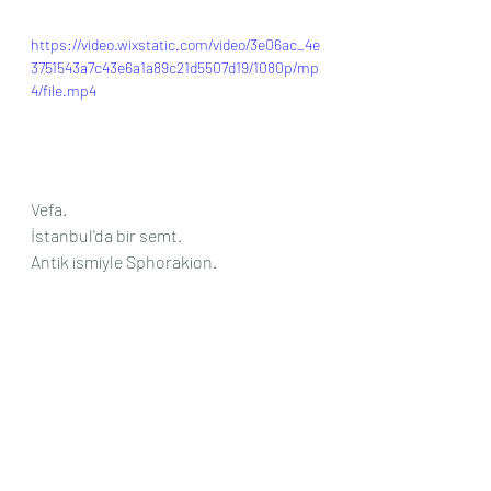
https://video.wixstatic.com/video/3e06ac_4e
3751543a7c43e6a1a89c21d5507d19/1080p/mp
4/file.mp4
Vefa.
İstanbul'da bir semt.
Antik ismiyle Sphorakion.