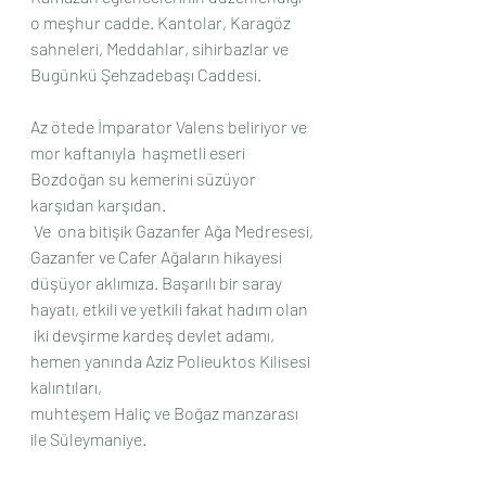
o meşhur cadde. Kantolar, Karagöz 
sahneleri, Meddahlar, sihirbazlar ve 
Bugünkü Şehzadebaşı Caddesi.
Az ötede İmparator Valens beliriyor ve 
mor kaftanıyla  haşmetli eseri 
Bozdoğan su kemerini süzüyor 
karşıdan karşıdan.
 Ve  ona bitişik Gazanfer Ağa Medresesi, 
Gazanfer ve Cafer Ağaların hikayesi 
düşüyor aklımıza. Başarılı bir saray 
hayatı, etkili ve yetkili fakat hadım olan  
 iki devşirme kardeş devlet adamı,   
hemen yanında Aziz Polieuktos Kilisesi 
kalıntıları, 
muhteşem Haliç ve Boğaz manzarası 
ile Süleymaniye.