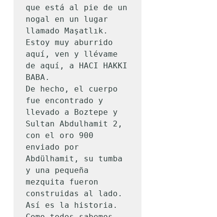
que está al pie de un 
nogal en un lugar 
llamado Maşatlık. 
Estoy muy aburrido 
aquí, ven y llévame 
de aquí, a HACI HAKKI 
BABA.

De hecho, el cuerpo 
fue encontrado y 
llevado a Boztepe y 
Sultan Abdulhamit 2, 
con el oro 900 
enviado por 
Abdülhamit, su tumba 
y una pequeña 
mezquita fueron 
construidas al lado.

Así es la historia.

Como todos sabemos, 