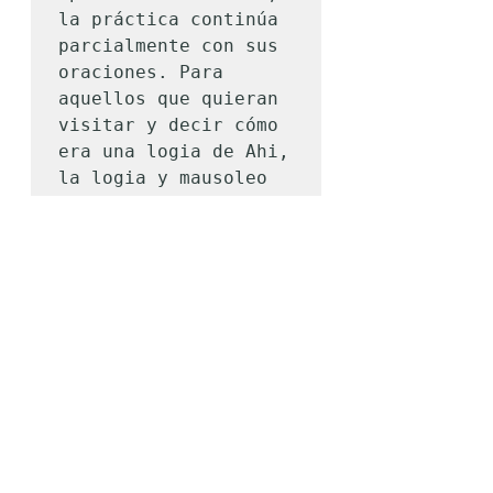
la práctica continúa 
parcialmente con sus 
oraciones. Para 
aquellos que quieran 
visitar y decir cómo 
era una logia de Ahi, 
la logia y mausoleo 
derviche de Ahi Evran 
se encuentra en 
Kırşehir.

Queridos amigos, así 
es ... Nuestra tierra 
es rica, nuestras 
tierras son fértiles 
en todos los 
sentidos. El trigo 
crece bien en algunos 
suelos, y hermosos 