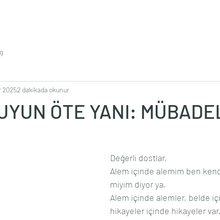
g
r 2025
2 dakikada okunur
SUYUN ÖTE YANI: MÜBADE
Değerli dostlar,
Alem içinde alemim ben kend
miyim diyor ya,
Alem içinde alemler, belde iç
hikayeler içinde hikayeler var