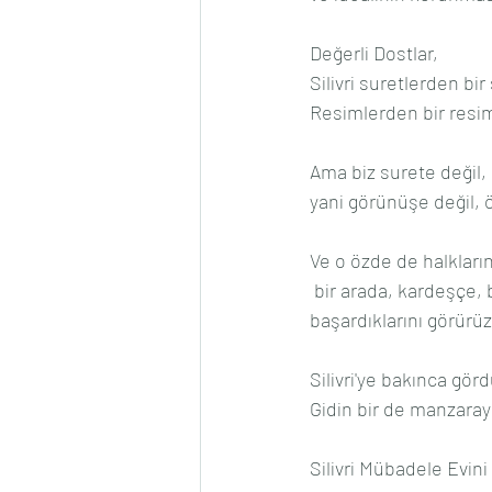
Değerli Dostlar,
Silivri suretlerden bir 
Resimlerden bir resim
Ama biz surete değil, 
yani görünüşe değil, ö
Ve o özde de halkların
 bir arada, kardeşçe, barış içinde yaşamaya çalıştıklarını ve yüzlerce sene bunu gayet iyi 
başardıklarını görürüz
Silivri'ye bakınca gö
Gidin bir de manzaray
Silivri Mübadele Evini 