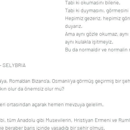
Tabi ki okumasını bilene.
Tabi ki duymasını, görmesini 
Hepimiz gezeriz, hepimiz gör
duyarız.
Ama aynı gözle okumaz, aynı 
aynı kulakla işitmeyiz.
Bu da normaldir ve normalin 
 - SELYBRIA
ya, Roma'dan Bizans'a, Osmanlı'ya görmüş geçirmiş bir şeh
akın olur da önemsiz olur mu?
eri ortasından açarak hemen mevzuya gelelim.
l gibi, tüm Anadolu gibi Musevilerin, Hristiyan Ermeni ve Ru
e beraber barış içinde yaşadığı bir şehir olmuş.