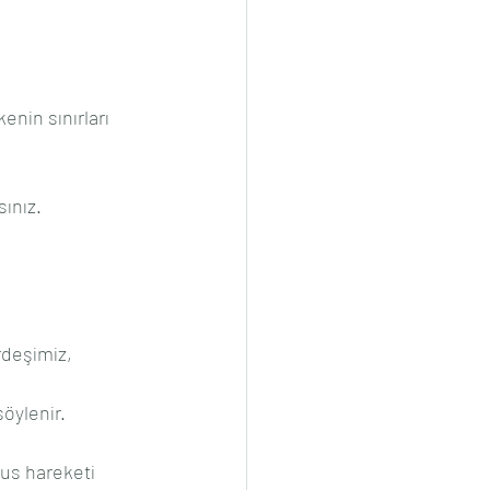
nin sınırları 
sınız.
rdeşimiz, 
söylenir.
fus hareketi 