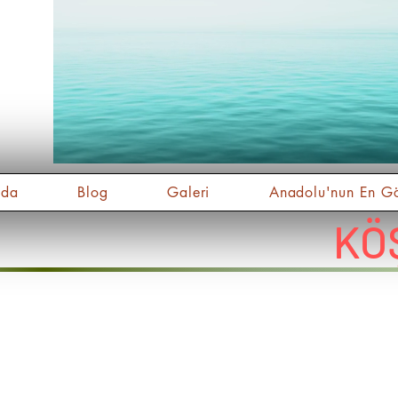
nda
Blog
Galeri
Anadolu'nun En Gö
KÖ