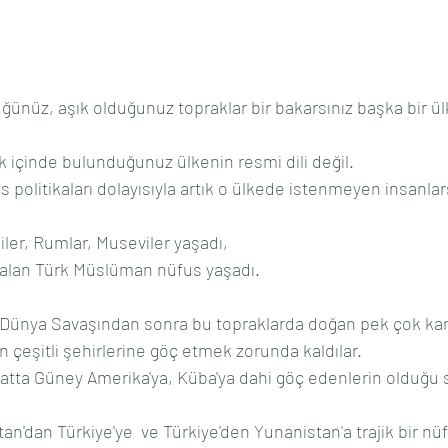
nüz, aşık olduğunuz topraklar bir bakarsınız başka bir ülke
k içinde bulunduğunuz ülkenin resmi dili değil.
 politikaları dolayısıyla artık o ülkede istenmeyen insanlar
iler, Rumlar, Museviler yaşadı,
alan Türk Müslüman nüfus yaşadı.
nci Dünya Savaşından sonra bu topraklarda doğan pek çok ka
n çeşitli şehirlerine göç etmek zorunda kaldılar.
 hatta Güney Amerika'ya, Küba'ya dahi göç edenlerin olduğu 
n'dan Türkiye'ye  ve Türkiye'den Yunanistan'a trajik bir nü