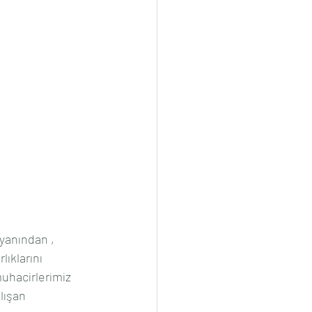
 yanından , 
ıklarını 
uhacirlerimiz 
lışan 