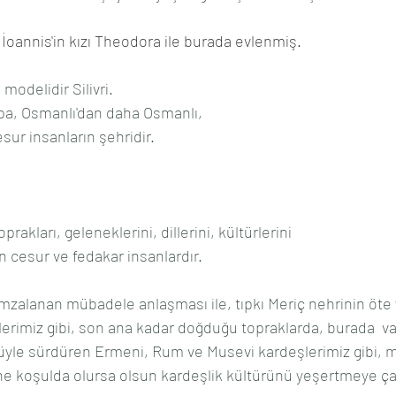
. İoannis'in kızı Theodora ile burada evlenmiş.
modelidir Silivri.
pa, Osmanlı'dan daha Osmanlı, 
sur insanların şehridir.
akları, geleneklerini, dillerini, kültürlerini 
 cesur ve fedakar insanlardır.
lı imzalanan mübadele anlaşması ile, tıpkı Meriç nehrinin öte
rimiz gibi, son ana kadar doğduğu topraklarda, burada  varl
rüyle sürdüren Ermeni, Rum ve Musevi kardeşlerimiz gibi, m
ne koşulda olursa olsun kardeşlik kültürünü yeşertmeye ça