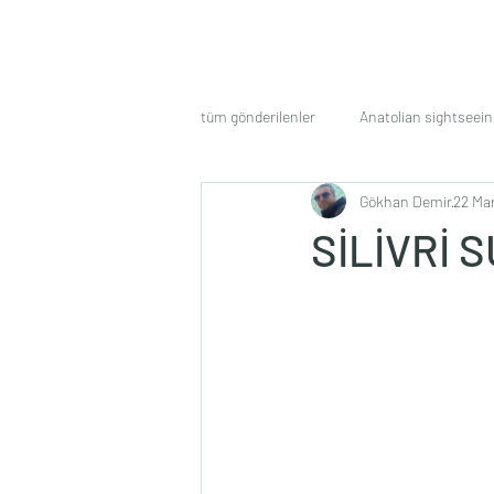
tüm gönderilenler
Anatolian sightseein
Gökhan Demir
22 Ma
SİLİVRİ 