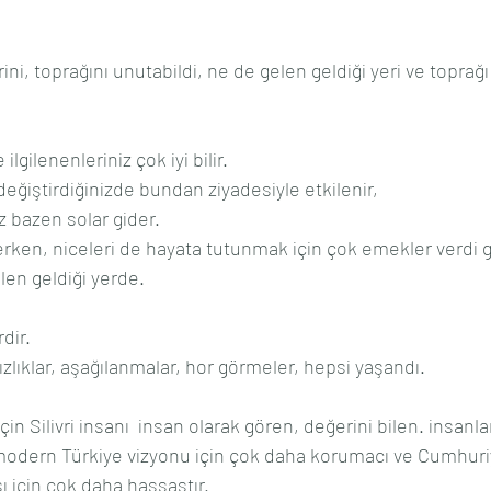
rini, toprağını unutabildi, ne de gelen geldiği yeri ve topra
ilgilenenleriniz çok iyi bilir.
 değiştirdiğinizde bundan ziyadesiyle etkilenir, 
 bazen solar gider.
iderken, niceleri de hayata tutunmak için çok emekler verdi
elen geldiği yerde.
dir.
nızlıklar, aşağılanmalar, hor görmeler, hepsi yaşandı.
 için Silivri insanı  insan olarak gören, değerini bilen. insanl
modern Türkiye vizyonu için çok daha korumacı ve Cumhuriy
ı için çok daha hassastır.