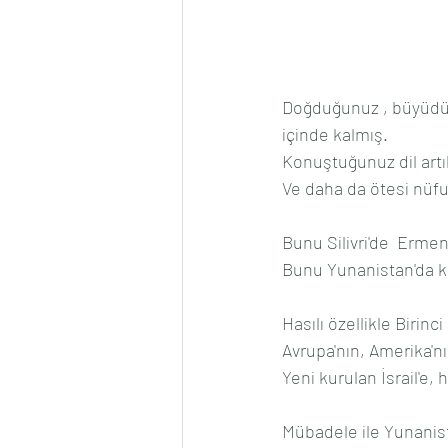
Doğduğunuz , büyüdüğü
içinde kalmış.
Konuştuğunuz dil artı
Ve daha da ötesi nüfus
Bunu Silivri'de  Ermen
Bunu Yunanistan'da k
Hasılı özellikle Biri
Avrupa'nın, Amerika'nı
Yeni kurulan İsrail'e,
Mübadele ile Yunanista