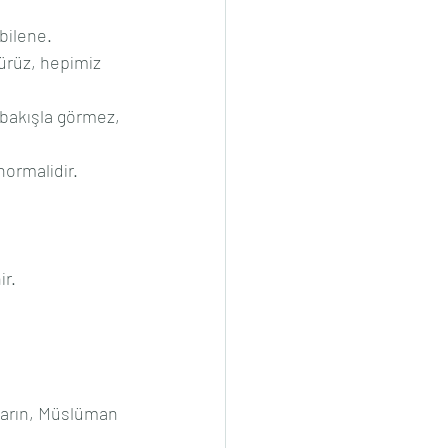
bilene.
ürüz, hepimiz 
bakışla görmez, 
normalidir.
ir.
mların, Müslüman 