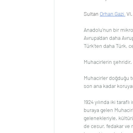
Sultan 
Orhan Gazi 
 VI
Anadolu'nun bir mikro 
Avrupa'dan daha Avru
Türk'ten daha Türk, ce
Muhacirlerin şehridir.
Muhacirler doğduğu topr
son ana kadar koruyan
1924 yılında iki taraf
buraya gelen Muhacirle
gelenekleriyle, kültü
de cesur, fedakar ve 