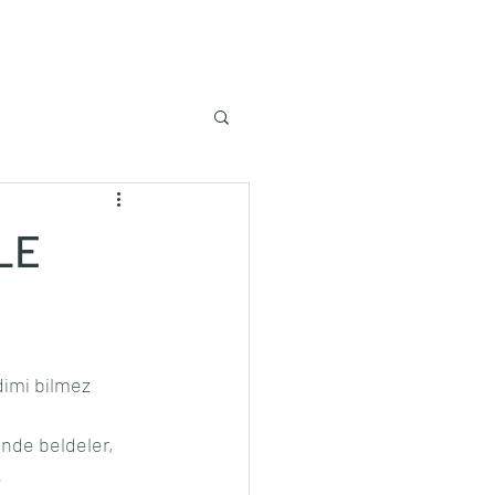
LE
imi bilmez 
inde beldeler, 
.