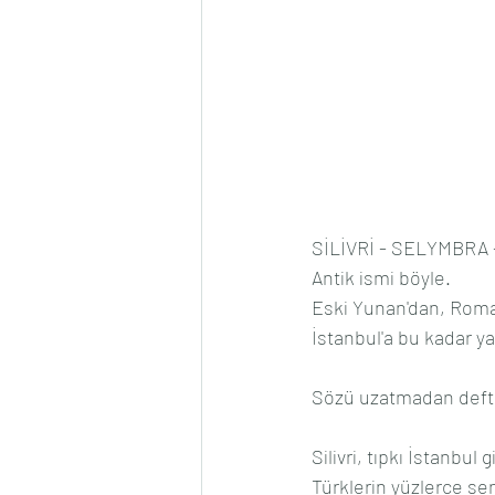
SİLİVRİ - SELYMBRA
Antik ismi böyle. 
Eski Yunan'dan, Roma'
İstanbul'a bu kadar y
Sözü uzatmadan deft
Silivri, tıpkı İstanbu
Türklerin yüzlerce sen