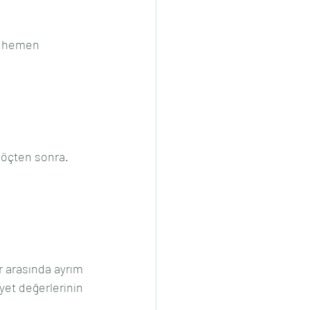
ğı hemen 
 göçten sonra.
ar arasında ayrım 
et değerlerinin 