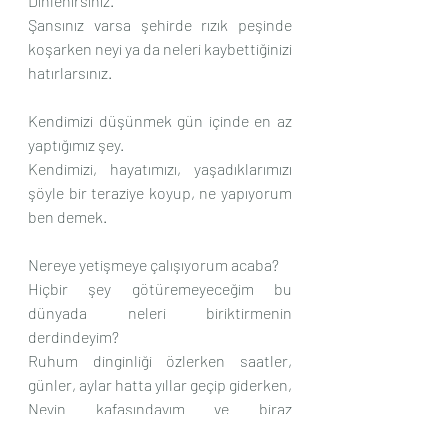
Dinlenirsiniz.
Şansınız varsa şehirde rızık peşinde 
koşarken neyi ya da neleri kaybettiğinizi 
hatırlarsınız.
Kendimizi düşünmek gün içinde en az 
yaptığımız şey.
Kendimizi, hayatımızı, yaşadıklarımızı 
şöyle bir teraziye koyup, ne yapıyorum 
ben demek.
Nereye yetişmeye çalışıyorum acaba?
Hiçbir şey götüremeyeceğim bu 
dünyada neleri biriktirmenin 
derdindeyim?
Ruhum dinginliği özlerken saatler, 
günler, aylar hatta yıllar geçip giderken,
Neyin kafasındayım ve biraz 
düşününce pek saçma gelen bu 