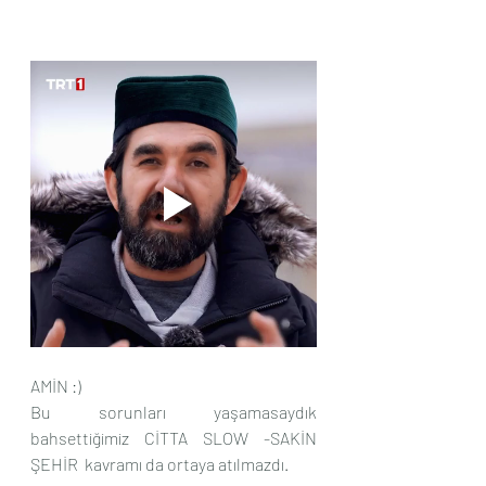
AMİN :)
Bu sorunları yaşamasaydık 
bahsettiğimiz CİTTA SLOW -SAKİN 
ŞEHİR  kavramı da ortaya atılmazdı.