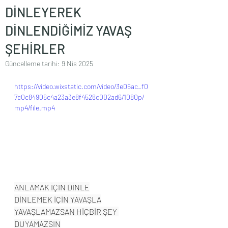
DİNLEYEREK
DİNLENDİĞİMİZ YAVAŞ
ŞEHİRLER
Güncelleme tarihi:
9 Nis 2025
https://video.wixstatic.com/video/3e06ac_f0
7c0c84906c4a23a3e8f4528c002ad6/1080p/
mp4/file.mp4
ANLAMAK İÇİN DİNLE
DİNLEMEK İÇİN YAVAŞLA
YAVAŞLAMAZSAN HİÇBİR ŞEY 
DUYAMAZSIN