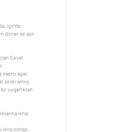
a, içinde 
i döner ve asıl 
olan Cevat 
r.
i kapısı açar.
at zevki almış 
ir uygarlıktan 
ıklarına ikna 
ü ikna olmaz.