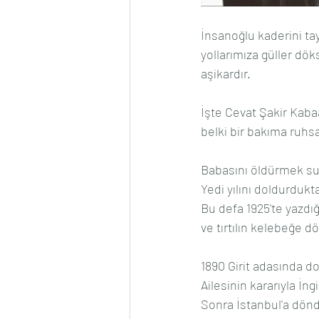
İnsanoğlu kaderini ta
yollarımıza güller dö
aşikardır.
İşte Cevat Şakir Kabaa
belki bir bakıma ruh
Babasını öldürmek suç
Yedi yılını doldurdukt
Bu defa 1925'te yazdığ
ve tırtılın kelebeğe 
1890 Girit adasında doğ
Ailesinin kararıyla İn
Sonra İstanbul'a dönd