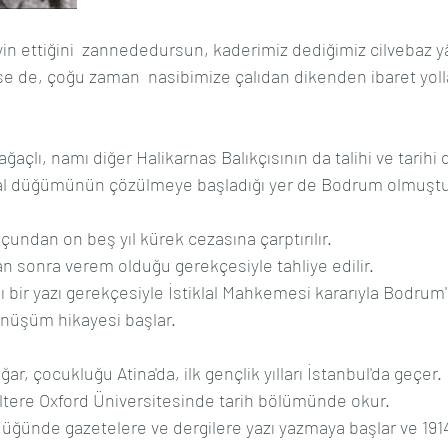
yin ettiğini  zannededursun, kaderimiz dediğimiz cilvebaz y
kse de, çoğu zaman  nasibimize çalıdan dikenden ibaret yoll
ğaçlı, namı diğer Halikarnas Balıkçısının da talihi ve tarihi
sal düğümünün çözülmeye başladığı yer de Bodrum olmuştu
undan on beş yıl kürek cezasına çarptırılır.
an sonra verem olduğu gerekçesiyle tahliye edilir.
ı bir yazı gerekçesiyle İstiklal Mahkemesi kararıyla Bodrum'
dönüşüm hikayesi başlar.
ar, çocukluğu Atina'da, ilk gençlik yılları İstanbul'da geçer.
giltere Oxford Üniversitesinde tarih bölümünde okur.
üğünde gazetelere ve dergilere yazı yazmaya başlar ve 1914