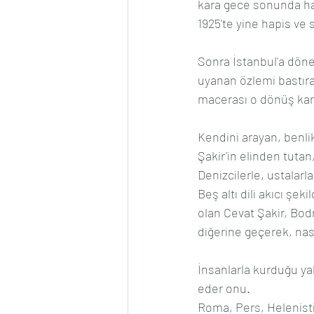
kara gece sonunda hapi
1925'te yine hapis ve 
Sonra İstanbul'a döne
uyanan özlemi bastıra
macerası o dönüş kar
Kendini arayan, benli
Şakir'in elinden tut
Denizcilerle, ustalarl
Beş altı dili akıcı şe
olan Cevat Şakir, Bod
diğerine geçerek, nası
İnsanlarla kurduğu yakı
eder onu.
Roma, Pers, Helenisti