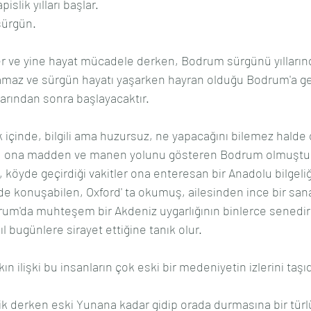
slik yılları başlar.
sürgün.
r ve yine hayat mücadele derken, Bodrum sürgünü yıllarınd
maz ve sürgün hayatı yaşarken hayran olduğu Bodrum'a ger
arından sonra başlayacaktır.
k içinde, bilgili ama huzursuz, ne yapacağını bilemez halde 
an, ona madden ve manen yolunu gösteren Bodrum olmuştu
a, köyde geçirdiği vakitler ona enteresan bir Anadolu bilgeliğ
kilde konuşabilen, Oxford' ta okumuş, ailesinden ince bir san
rum'da muhteşem bir Akdeniz uygarlığının binlerce senedir b
l bugünlere sirayet ettiğine tanık olur.
n ilişki bu insanların çok eski bir medeniyetin izlerini taşıd
k derken eski Yunana kadar gidip orada durmasına bir türl