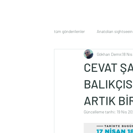
tüm gönderilenler
Anatolian sightseein
Gökhan Demir
18 Nis
CEVAT Ş
BALIKÇIS
ARTIK Bİ
Güncelleme tarihi:
19 Nis 20