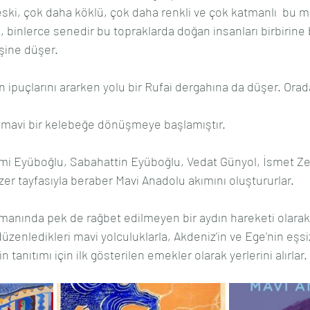
ski, çok daha köklü, çok daha renkli ve çok katmanlı  bu 
, binlerce senedir bu topraklarda doğan insanları birbirine
şine düşer.
n ipuçlarını ararken yolu bir Rufai dergahına da düşer. Orada
tıl mavi bir kelebeğe dönüşmeye başlamıştır.
hmi Eyüboğlu, Sabahattin Eyüboğlu, Vedat Günyol, İsmet Ze
zer tayfasıyla beraber Mavi Anadolu akımını oluştururlar.
manında pek de rağbet edilmeyen bir aydın hareketi olarak 
zenledikleri mavi yolculuklarla, Akdeniz'in ve Ege'nin eşsi
in tanıtımı için ilk gösterilen emekler olarak yerlerini alırlar.