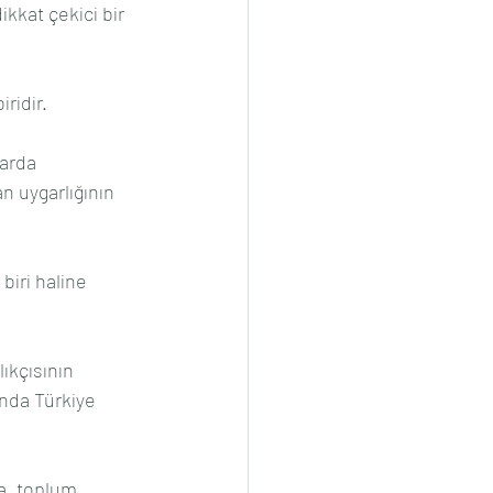
dikkat çekici bir 
ridir.
larda 
n uygarlığının 
iri haline 
ıkçısının 
ında Türkiye 
a, toplum 