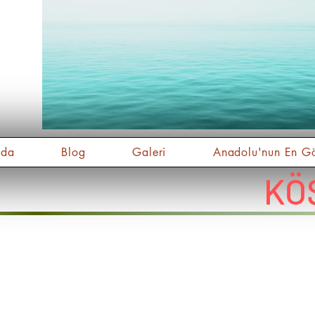
nda
Blog
Galeri
Anadolu'nun En Gö
KÖ