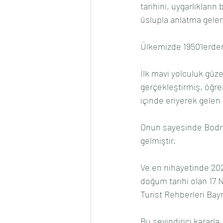
tarihini, uygarlıkların 
üslupla anlatma gelen
Ülkemizde 1950'lerden
İlk mavi yolculuk güze
gerçekleştirmiş, öğren
içinde eriyerek gelen
Onun sayesinde Bodrum
gelmiştir.
Ve en nihayetinde 2025
doğum tarihi olan 17 N
Turist Rehberleri Bayr
Bu sevindirici kararl