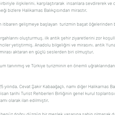
birbiriyle ilişkilerini, karşılaştırarak  insanlara sevdirerek ve 
eği bizlere Halikarnas Balıkçısından mirastır.
 itibaren gelişmeye başlayan  turizmin başat öğelerinden bi
rgahlarını oluşturmuş, ilk antik şehir ziyaretlerini zor koşul
ciler yetiştirmiş, Anadolu bilgeliğini ve mirasını, antik Yuna
 mirası aktaran en güçlü seslerden biri olmuştur.
 tanınmış ve Türkiye turizminin en önemli uğraklarından b
 yılında, Cevat Şakir Kabaağaçlı, namı diğer Halikarnas Bal
isan tarihi Turist Rehberleri Birliğinin genel kurul toplantıs
amı olarak ilan edilmiştir.
a, henüz doğru düzgün bir meslek yasasına sahip olmasak d