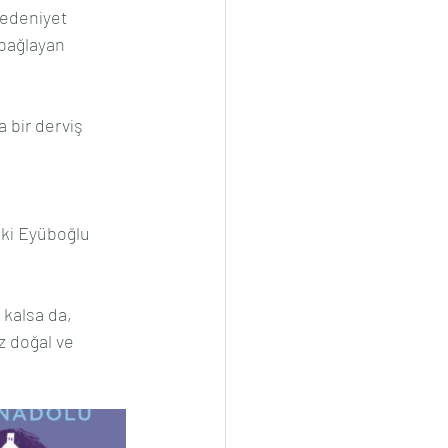
medeniyet 
 bağlayan 
 bir derviş 
ki Eyüboğlu 
kalsa da, 
z doğal ve 