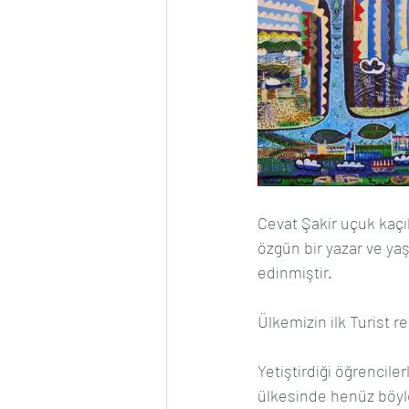
Cevat Şakir uçuk kaçık
özgün bir yazar ve ya
edinmiştir.
Ülkemizin ilk Turist r
Yetiştirdiği öğrencile
ülkesinde henüz böyle 