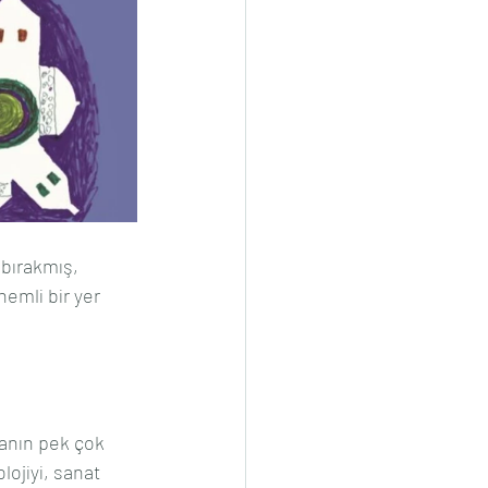
 bırakmış, 
emli bir yer 
yanın pek çok 
lojiyi, sanat 