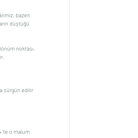
ârimiz, bazen 
arın düştüğü 
 dönüm noktası, 
r.
a sürgün edilir 
 'te o malum 