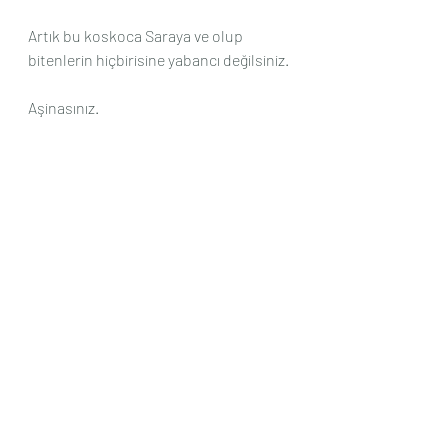
Artık bu koskoca Saraya ve olup 
bitenlerin hiçbirisine yabancı değilsiniz.
Aşinasınız.
Sarayla ilgili ne kimseye bir şey 
sormanıza gerek kalmıştır, ne de bir 
rehbere ihtiyacınız kalmıştır.
Bizatihi Sultan'ın rehberliğinde bizatihi 
Sultan'ın kendisi olarak girip 
çıkmadığınız yer kalmadı.
İşte bu Hakkel Yakin bizatihi yaşanılan 
bilgidir.
Öyle ya Sarayı orada yaşayan 
Sultan'dan daha iyi kim bilebilir.