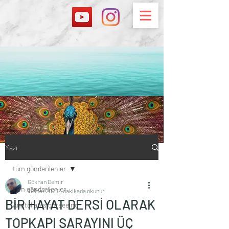
Yazı
tüm gönderilenler
Gökhan Demir
tüm gönderilenler
29 Mar 2025
4 dakikada okunur
BİR HAYAT DERSİ OLARAK
Anatolian sightseeing
TOPKAPI SARAYINI ÜÇ