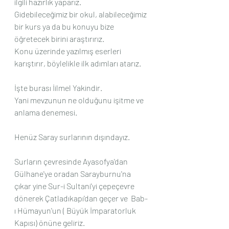
ilgili hazırlık yaparız. 
Gidebileceğimiz bir okul, alabileceğimiz 
bir kurs ya da bu konuyu bize 
öğretecek birini araştırırız.
Konu üzerinde yazılmış eserleri 
karıştırır, böylelikle ilk adımları atarız.
İşte burası İilmel Yakindir.
Yani mevzunun ne olduğunu işitme ve 
anlama denemesi.
Henüz Saray surlarının dışındayız.
Surların çevresinde Ayasofya'dan 
Gülhane'ye oradan Sarayburnu'na 
çıkar yine Sur-i Sultani'yi çepeçevre 
dönerek Çatladıkapı'dan geçer ve  Bab-
ı Hümayun'un ( Büyük İmparatorluk 
Kapısı) önüne geliriz.